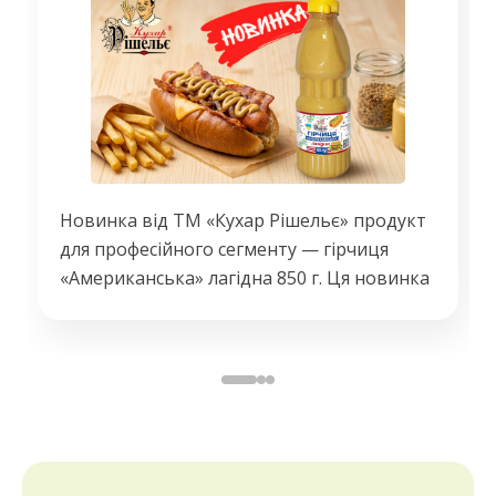
Новинка від ТМ «Кухар Рішельє» продукт
для професійного сегменту — гірчиця
«Американська» лагідна 850 г. Ця новинка
орієнтована на HoReCa - заклади, які
прагнуть стабільної якості. Розроблений
спеціально для інтенсивного
використання. Гірчиця має ніжний,
збалансований смаковий профіль і чудово
підходить для бургерів, хот-догів,
картоплі фрі та різноманітних закусок.