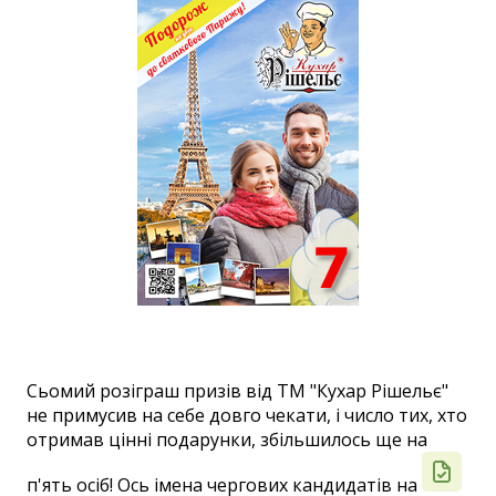
Сьомий розіграш призів від ТМ "Кухар Рішельє"
не примусив на себе довго чекати, і число тих, хто
отримав цінні подарунки, збільшилось ще на
п'ять осіб! Ось імена чергових кандидатів на