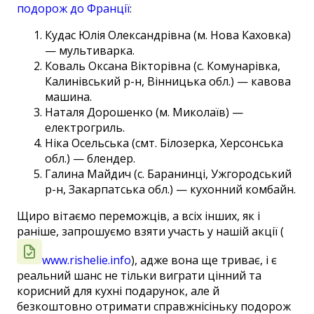
подорож до Франції
:
Кудас Юлія Олександрівна (м. Нова Каховка)
— мультиварка.
Коваль Оксана Вікторівна (с. Комунарівка,
Калинівський р-н, Вінницька обл.) — кавова
машина.
Наталя Дорошенко (м. Миколаїв) —
електрогриль.
Ніка Осельська (смт. Білозерка, Херсонська
обл.) — блендер.
Галина Майдич (с. Баранинці, Ужгородський
р-н, Закарпатська обл.) — кухонний комбайн.
Щиро вітаємо переможців, а всіх інших, як і
раніше, запрошуємо взяти участь у нашій акції (
www.rishelie.info
), адже вона ще триває, і є
реальний шанс не тільки виграти цінний та
корисний для кухні подарунок, але й
безкоштовно отримати справжнісіньку подорож