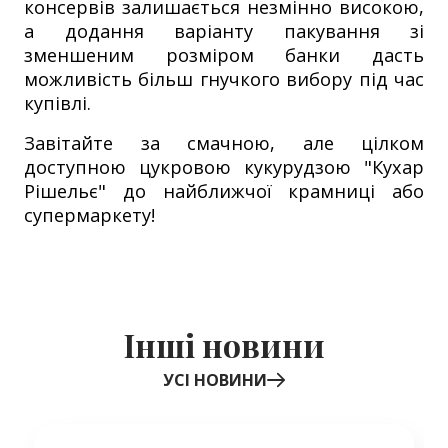
консервів залишається незмінно високою,
а додання варіанту пакування зі
зменшеним розміром банки дасть
можливість більш гнучкого вибору під час
купівлі.
Завітайте за смачною, але цілком
доступною цукровою кукурудзою "Кухар
Рішельє" до найближчої крамниці або
супермаркету!
Інші новини
УСІ НОВИНИ
Item
1
of