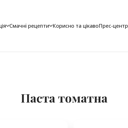
ція
Смачнi рецепти
Корисно та цікаво
Прес-центр
Паста томатна