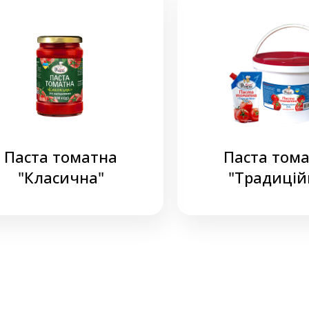
Паста томатна
Паста том
"Класична"
"Традицій