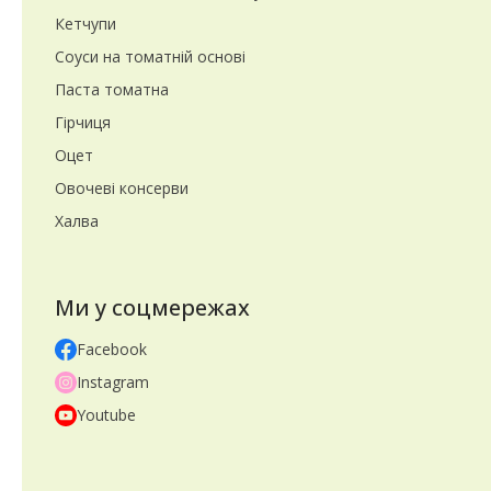
Кетчупи
Соуси на томатній основі
Паста томатна
Гірчиця
Оцет
Овочеві консерви
Халва
Ми у соцмережах
Facebook
Instagram
Youtube