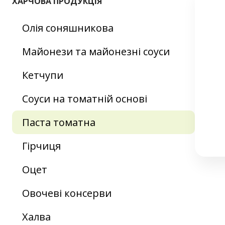
ХАРЧОВА ПРОДУКЦІЯ
Олія соняшникова
Майонези та майонезні соуси
Кетчупи
Соуси на томатній основі
Паста томатна
Гірчиця
Оцет
Овочеві консерви
Халва