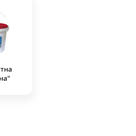
атна
на"